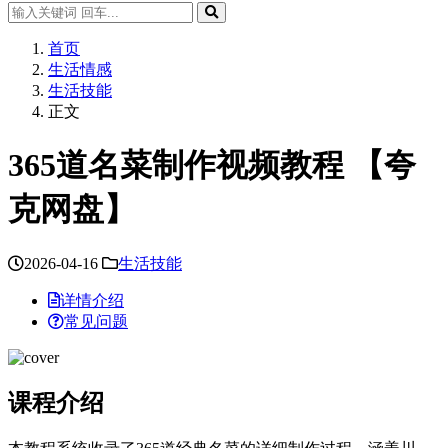
首页
生活情感
生活技能
正文
365道名菜制作视频教程 【夸
克网盘】
2026-04-16
生活技能
详情介绍
常见问题
课程介绍