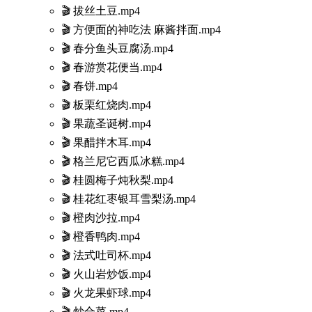
🎬 拔丝土豆.mp4
🎬 方便面的神吃法 麻酱拌面.mp4
🎬 春分鱼头豆腐汤.mp4
🎬 春游赏花便当.mp4
🎬 春饼.mp4
🎬 板栗红烧肉.mp4
🎬 果蔬圣诞树.mp4
🎬 果醋拌木耳.mp4
🎬 格兰尼它西瓜冰糕.mp4
🎬 桂圆梅子炖秋梨.mp4
🎬 桂花红枣银耳雪梨汤.mp4
🎬 橙肉沙拉.mp4
🎬 橙香鸭肉.mp4
🎬 法式吐司杯.mp4
🎬 火山岩炒饭.mp4
🎬 火龙果虾球.mp4
🎬 炒合菜.mp4