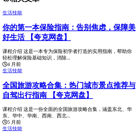
生活技能
你的第一本保险指南：告别焦虑，保障美
好生活 【夸克网盘】
课程介绍 这是一本专为保险初学者打造的实用指南，帮助你
轻松理解保险基础知识，消除...
4 月前
生活技能
全国旅游攻略合集：热门城市景点推荐与
自驾出行指南 【夸克网盘】
课程介绍 这是一份全面的全国旅游攻略合集，涵盖东北、华
东、华中、华南、西南、西北...
5 月前
生活技能