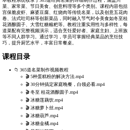
本教程系统收录了365道经典名菜的详细制作过程，涵盖川
菜、家常菜、节日美食、创意料理等多个类别。课程内容包括
宫保脆皮虾、麻婆豆腐、红烧肉等传统名菜，以及创意五花肉
卷、法式吐司杯等创新菜品，同时融入节气时令美食如冬至桂
花酒酿圆子、大雪红糖糍粑等。教程注重实用性与多样性，每
道菜配有完整视频演示，适合烹饪爱好者、家庭主妇、上班族
等不同人群学习。通过学习，学员可掌握经典菜品的烹饪技
巧，提升厨艺水平，丰富日常餐桌。
课程目录
📁 365道名菜制作视频教程
🎬 5种蛋糕粉的解决方法.mp4
🎬 30分钟搞定家庭晚餐，白领必看.mp4
🎬 冬至 桂花酒酿圆子.mp4
🎬 冰糖莲藕饮.mp4
🎬 冰糖萝卜丝.mp4
🎬 冰糖葫芦.mp4
🎬 冰糖金橘.mp4