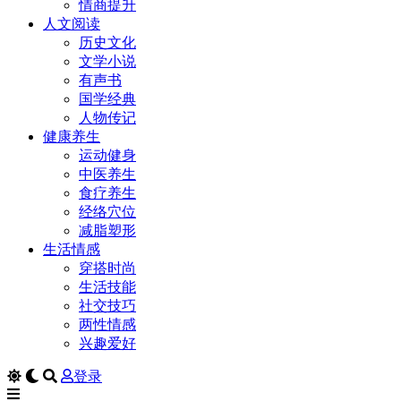
情商提升
人文阅读
历史文化
文学小说
有声书
国学经典
人物传记
健康养生
运动健身
中医养生
食疗养生
经络穴位
减脂塑形
生活情感
穿搭时尚
生活技能
社交技巧
两性情感
兴趣爱好
登录