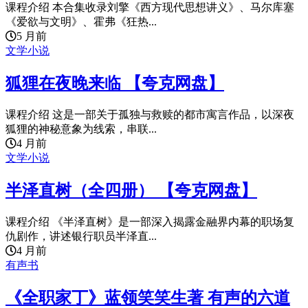
课程介绍 本合集收录刘擎《西方现代思想讲义》、马尔库塞
《爱欲与文明》、霍弗《狂热...
5 月前
文学小说
狐狸在夜晚来临 【夸克网盘】
课程介绍 这是一部关于孤独与救赎的都市寓言作品，以深夜
狐狸的神秘意象为线索，串联...
4 月前
文学小说
半泽直树（全四册） 【夸克网盘】
课程介绍 《半泽直树》是一部深入揭露金融界内幕的职场复
仇剧作，讲述银行职员半泽直...
4 月前
有声书
《全职家丁》蓝领笑笑生著 有声的六道