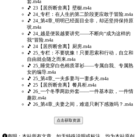
套.m4a
🎵 23【居所断舍离】壁橱.m4a
🎵 24_专栏：在人生的第二阶段更应敢于冒险.m4a
🎵 24_第4章_明明已经面目全非，却还坚持保持原
状.m4a
🎵 24_越是便装越要讲究——不断向“成为这样的
我”冒险.m4a
🎵 24【居所断舍离】厨房.m4a
🎵 25_专栏：不要犹豫！只要思索和行动，自立和
自由就会随之而来.m4a
🎵 25_睡觉穿白色棉质罩衫——专属自我、专属熟
女的编导.m4a
🎵 25_第4章_一夫多妻与一妻多夫.m4a
🎵 25【居所断舍离】餐具柜.m4a
🎵 26_一个冬季两款外套——一件基本款，一件情
趣款.m4a
🎵 26_第4章_夫妻之间，难道只剩下感激吗？.m4a
点击获取资源
声明：本站所有文章，如无特殊说明或标注，均为本站原创