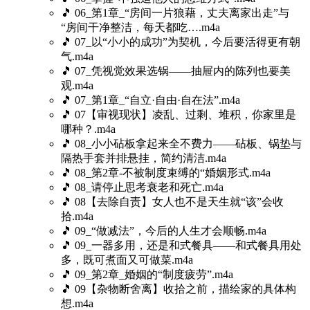
🎵 06_第1章_“房间一片狼藉，丈夫离家出走”与
“房间干净整洁，每天都吃….m4a
🎵 07_以“小小的成功”为契机，今后要活得更有朝
气.m4a
🎵 07_凭视觉效果选锅——抽屉内的陈列也要美
观.m4a
🎵 07_第1章_“自立·自由·自在法”.m4a
🎵 07【审视现状】凌乱、过剩、堆积，你家里是
哪种？.m4a
🎵 08_小小砧板拿起来全不费力——砧板、锅垫与
隔热手套并排悬挂，简约清洁.m4a
🎵 08_第2章-不被制度束缚的“婚姻形式.m4a
🎵 08_请停止思考衰老和死亡.m4a
🎵 08【去除自责】女人也不是天生就“该”会收
拾.m4a
🎵 09_“做减法”，今后的人生才会顺畅.m4a
🎵 09_一器多用，还是和式餐具——和式餐具用处
多，既可煮面又可做菜.m4a
🎵 09_第2章_婚姻的“制度疲劳”.m4a
🎵 09【杂物断舍离】收拾之前，描绘家的具体构
想.m4a