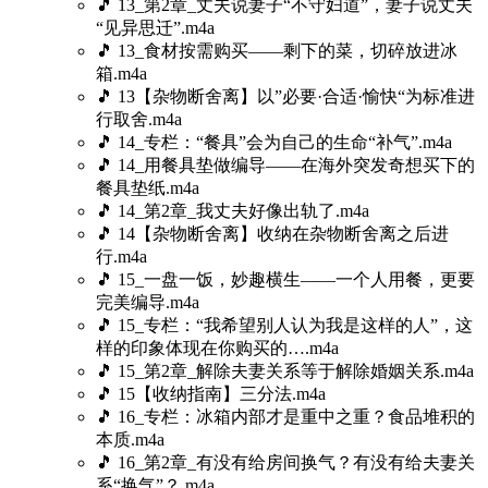
🎵 13_第2章_丈夫说妻子“不守妇道”，妻子说丈夫
“见异思迁”.m4a
🎵 13_食材按需购买——剩下的菜，切碎放进冰
箱.m4a
🎵 13【杂物断舍离】以”必要·合适·愉快“为标准进
行取舍.m4a
🎵 14_专栏：“餐具”会为自己的生命“补气”.m4a
🎵 14_用餐具垫做编导——在海外突发奇想买下的
餐具垫纸.m4a
🎵 14_第2章_我丈夫好像出轨了.m4a
🎵 14【杂物断舍离】收纳在杂物断舍离之后进
行.m4a
🎵 15_一盘一饭，妙趣横生——一个人用餐，更要
完美编导.m4a
🎵 15_专栏：“我希望别人认为我是这样的人”，这
样的印象体现在你购买的….m4a
🎵 15_第2章_解除夫妻关系等于解除婚姻关系.m4a
🎵 15【收纳指南】三分法.m4a
🎵 16_专栏：冰箱内部才是重中之重？食品堆积的
本质.m4a
🎵 16_第2章_有没有给房间换气？有没有给夫妻关
系“换气”？.m4a