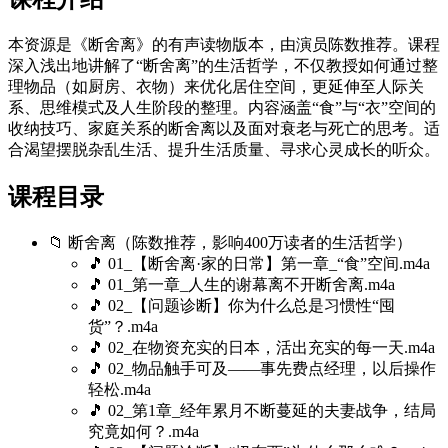
本资源是《断舍离》的有声读物版本，由演员陈数推荐。课程
深入浅出地讲解了“断舍离”的生活哲学，不仅教授如何通过整
理物品（如厨房、衣物）来优化居住空间，更延伸至人际关
系、思维模式及人生阶段的整理。内容涵盖“食”与“衣”空间的
收纳技巧、家庭关系的断舍离以及面对衰老与死亡的思考。适
合渴望摆脱杂乱生活、提升生活质量、寻求心灵成长的听众。
课程目录
📁 断舍离（陈数推荐，影响400万读者的生活哲学）
🎵 01_【断舍离·家的日常】第一章_“食”空间.m4a
🎵 01_第一章_人生的谢幕离不开断舍离.m4a
🎵 02_【问题诊断】你为什么总是习惯性“囤
货”？.m4a
🎵 02_在物资充实的日本，活出充实的每一天.m4a
🎵 02_物品触手可及——事先费点经理，以后操作
轻松.m4a
🎵 02_第1章_经年累月不断蔓延的夫妻战争，结局
究竟如何？.m4a