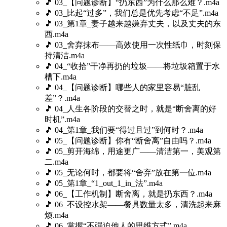
🎵 03_【问题诊断】“扔东西”为什么那么难？.m4a
🎵 03_比起“过多”，我们总是优先考虑“不足”.m4a
🎵 03_第1章_妻子越来越嫌弃丈夫，以及丈夫的东
西.m4a
🎵 03_舍弃抹布——高效使用一次性纸巾，时刻保
持清洁.m4a
🎵 04_“收拾”干净再扔的垃圾——将垃圾箱置于水
槽下.m4a
🎵 04_【问题诊断】哪些人的家里容易“脏乱
差”？.m4a
🎵 04_人生各阶段的交替之时，就是“断舍离的好
时机”.m4a
🎵 04_第1章_我们要“得过且过”到何时？.m4a
🎵 05_【问题诊断】你有“断舍离”自由吗？.m4a
🎵 05_剪开海绵，用途更广——清洁第一，美观第
二.m4a
🎵 05_无论何时，都要将“舍弃”放在第一位.m4a
🎵 05_第1章_“1_out_1_in_法”.m4a
🎵 06_【工作机制】断舍离，就是扔东西？.m4a
🎵 06_不设控水架——餐具数量太多，清洗起来麻
烦.m4a
🎵 06_掌握“不强迫他人的思维方式”.m4a