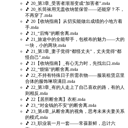
🎵 20_第3章_受害者渐渐变成“加害者”.m4a
🎵 20_长筒袜用无盖收纳筐保管——还能穿？不，
不再穿了.m4a
🎵 20【收纳指南】从切实能做出成绩的小地方着
手.m4a
🎵 21_“后悔”的断舍离.m4a
🎵 21_旅途中的全能帮手，包袱布的魅力——大的
一块，小的两块.m4a
🎵 21_第3章_妻子觉得“都怪丈夫”，丈夫觉得“都
怪自己”.m4a
🎵 21【收纳指南】_有心无力时，先找出口.m4a
🎵 22_“烦恼”的断舍离.m4a
🎵 22_不持有特殊日子所需衣物——服装租赁店里
合体的服饰琳琅满目.m4a
🎵 22_第3章_有的人走上了自己喜欢的路，有的人
则相反.m4a
🎵 22【居所断舍离】衣柜.m4a
🎵 23_“对金钱的不安”的断舍离.m4a
🎵 23_第4章_从断舍离的视角，思考未来夫妻关系
的模式.m4a
🎵 23_职业装一月一套——常葆新鲜，总计六