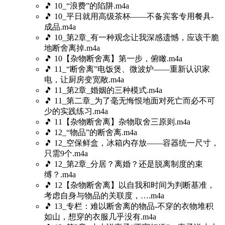
🎵 10_“浪费”的陷阱.m4a
🎵 10_平日就用高级茶杯——不备宾客专用餐具-
成品.m4a
🎵 10_第2章_有一种观念让我深感遗憾，应该干脆
地断舍离掉.m4a
🎵 10【杂物断舍离】第一步，俯瞰.m4a
🎵 11_“断舍离”电饭煲、微波炉——重新认识家
电，让厨房变宽敞.m4a
🎵 11_第2章_婚姻的三种模式.m4a
🎵 11_第二章_为了毫无悔恨地面对死亡而必不可
少的实践练习.m4a
🎵 11【杂物断舍离】杂物取舍三原则.m4a
🎵 12_“物品”的断舍离.m4a
🎵 12_空保鲜盒，冰箱内存放——容器统一尺寸，
只需9个.m4a
🎵 12_第2章_分居？离婚？还是脱离制度的束
缚？.m4a
🎵 12【杂物断舍离】以自我和时间为判断基准，
考虑自身与物品的关联度，….m4a
🎵 13_专栏：难以断舍离的物品-不穿的衣物堆积
如山，想穿的衣服几乎没有.m4a