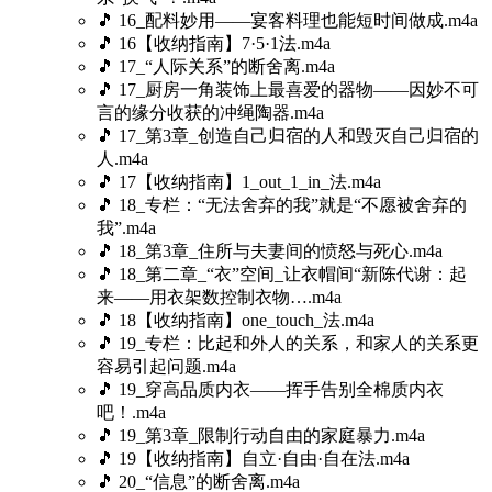
🎵 16_配料妙用——宴客料理也能短时间做成.m4a
🎵 16【收纳指南】7·5·1法.m4a
🎵 17_“人际关系”的断舍离.m4a
🎵 17_厨房一角装饰上最喜爱的器物——因妙不可
言的缘分收获的冲绳陶器.m4a
🎵 17_第3章_创造自己归宿的人和毁灭自己归宿的
人.m4a
🎵 17【收纳指南】1_out_1_in_法.m4a
🎵 18_专栏：“无法舍弃的我”就是“不愿被舍弃的
我”.m4a
🎵 18_第3章_住所与夫妻间的愤怒与死心.m4a
🎵 18_第二章_“衣”空间_让衣帽间“新陈代谢：起
来——用衣架数控制衣物….m4a
🎵 18【收纳指南】one_touch_法.m4a
🎵 19_专栏：比起和外人的关系，和家人的关系更
容易引起问题.m4a
🎵 19_穿高品质内衣——挥手告别全棉质内衣
吧！.m4a
🎵 19_第3章_限制行动自由的家庭暴力.m4a
🎵 19【收纳指南】自立·自由·自在法.m4a
🎵 20_“信息”的断舍离.m4a