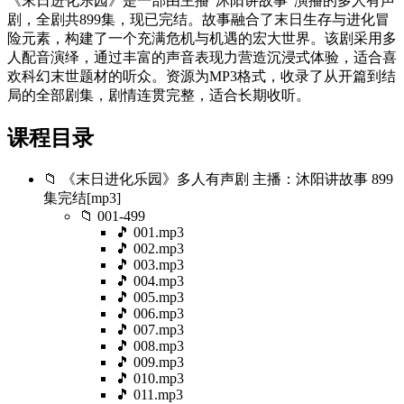
《末日进化乐园》是一部由主播“沐阳讲故事”演播的多人有声
剧，全剧共899集，现已完结。故事融合了末日生存与进化冒
险元素，构建了一个充满危机与机遇的宏大世界。该剧采用多
人配音演绎，通过丰富的声音表现力营造沉浸式体验，适合喜
欢科幻末世题材的听众。资源为MP3格式，收录了从开篇到结
局的全部剧集，剧情连贯完整，适合长期收听。
课程目录
📁 《末日进化乐园》多人有声剧 主播：沐阳讲故事 899
集完结[mp3]
📁 001-499
🎵 001.mp3
🎵 002.mp3
🎵 003.mp3
🎵 004.mp3
🎵 005.mp3
🎵 006.mp3
🎵 007.mp3
🎵 008.mp3
🎵 009.mp3
🎵 010.mp3
🎵 011.mp3