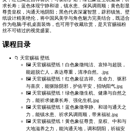
求长寿；蓝色体现宁静和谐，镇水患、保风调雨顺；黄色彰显
尊贵皇权，沟通天地阴阳；黑色代表深邃智慧，辟邪镇煞。壁
纸设计精美绝伦，将中国风美学与角色魅力完美结合，既适合
作为电脑/手机桌面装饰，也可用于收藏欣赏，是天官赐福粉
丝不可错过的视觉盛宴。
课程目录
📁 天官赐福 壁纸
🖼️ 天官赐福壁纸！白色象徵纯洁、哀悼与超脱，
能超脱亡人，表达尊重，清净自然。.jpg
🖼️ 天官赐福壁纸！红色象征吉祥、生命力、驱邪
与喜庆，能驱除阴邪，护佑平安，招纳阳气.jpg
🖼️ 天官赐福壁纸！绿色象徵生机、健康与自然之
力，能祈求健康长寿、强化生机.jpg
🖼️ 天官赐福壁纸！蓝色象徵寧静、和谐与通天之
力，能镇水患、祈求风调雨顺，带来福祉.jpg
🖼️ 天官赐福壁纸！黄色象征尊贵、皇权、中和与
大地滋养之力，能沟通天地，调和阴阳，祈福安