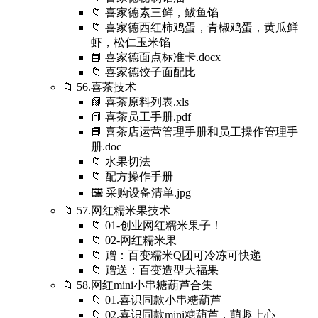
📁 喜家德素三鲜，鲅鱼馅
📁 喜家德西红柿鸡蛋，青椒鸡蛋，黄瓜鲜
虾，松仁玉米馅
📘 喜家德面点标准卡.docx
📁 喜家德饺子面配比
📁 56.喜茶技术
📗 喜茶原料列表.xls
📕 喜茶员工手册.pdf
📘 喜茶店运营管理手册和员工操作管理手
册.doc
📁 水果切法
📁 配方操作手册
🖼️ 采购设备清单.jpg
📁 57.网红糯米果技术
📁 01-创业网红糯米果子！
📁 02-网红糯米果
📁 赠：百变糯米Q团可冷冻可快递
📁 赠送：百变造型大福果
📁 58.网红mini小串糖葫芦合集
📁 01.喜识同款小串糖葫芦
📁 02.喜识同款mini糖葫芦，萌趣上心