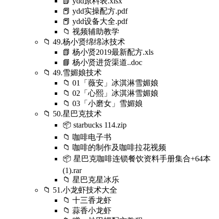
📗 ydd原料表.xlsx
📕 ydd实操配方.pdf
📕 ydd设备大全.pdf
📁 视频辅助教学
📁 49.杨小贤绵绵冰技术
📗 杨小贤2019最新配方.xls
📘 杨小贤进货渠道..doc
📁 49.雪媚娘技术
📁 01「薇安」冰淇淋雪媚娘
📁 02「心熙」冰淇淋雪媚娘
📁 03「小磨女」雪媚娘
📁 50.星巴克技术
📦 starbucks 114.zip
📁 咖啡电子书
📁 咖啡的制作及咖啡拉花视频
📦 星巴克咖啡连锁餐饮资料手册集合+64本
(1).rar
📁 星巴克星冰乐
📁 51.小龙虾技术大全
📁 十三香龙虾
📁 蒜香小龙虾