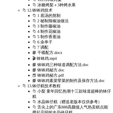
📁 冰糖烤梨＋3种烤水果
📁 12.钵钵鸡技术
📁 1 底汤的熬制
📁 2 秘制辣椒油做法
📁 3 制作藤椒油
📁 4 制作花椒油
📁 5 制作香葱油
📁 6 汆串子
📁 7 调配
📘 干碟配方.docx
🎬 钵钵鸡.mp4
📘 钵钵鸡三种味道调配方法.doc
📘 钵钵鸡秘方.doc
📕 钵钵鸡秘方.pdf
📘 钵钵鸡素菜荤菜的制作及保存方法.doc
📁 13.钵仔糕技术教程
📁 小梨 童年回忆热潮十三款味道超棒的钵仔
糕
📁 水晶钵仔糕（赠送老版本仅供参考）
📁 舌尖上的广东888高颜值人气热卖糕点能
撑起店招的水晶砵仔糕