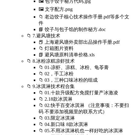
🖼️ 包子饺子秘方代码.jpg
🖼️ 文字配方.png
📁 老边饺子核心技术操作手册.pdf等多个文
件
📘 饺子与包子馅的制作秘方.doc
📁 7.避风塘技术
📕 上海避风塘外卖部出品操作手册.pdf
📁 灯箱图片资料
📗 避风塘原料清单价格.xls
📁 8.冰粉凉糕凉虾技术
📁 01-凉虾、凉糕、冰粉、龟苓膏
📁 02，手工冰粉
📁 03，三种口味冰粉的组成
📁 9.冰淇淋技术程合集
📁 01.十款升级配方免搅打量产冰激凌
📁 2.18款冰淇淋
📁 02.快手百变冰淇淋 （注意事项：不要扫
码 不要添加视频里的联系方式）
📁 03.限定冰淇淋
📁 04.新口味 8款冰淇淋
📁 05.不用冰淇淋机也一样好吃的冰淇淋