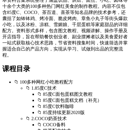
本资料合集系统整理了涵盖饮品、烘焙、面点、小吃、卤味等
十余个大类的100多种热门网红美食的制作教程。内容不仅包
含85度C、COCO、茶百道、喜茶等知名品牌的技术参考，还
囊括了如钵钵鸡、烤冷面、脆皮烤肉、章鱼小丸子等街头爆款
小吃，以及冰粉、凉糕、雪媚娘、千层蛋糕等家庭甜品的详细
配方。资料形式多样，包含图文教程、视频讲解、操作手册及
开店指导，旨在帮助餐饮创业者、副业摆摊者以及美食爱好者
一站式获取核心技术思路，节省资料搜集时间，快速筛选并掌
握适合自己的产品方向，实现从学习、试做到出品的完整流
程。
课程目录
📁 100多种网红小吃教程配方
📁 1.85度C技术
📁 85度C面包蛋糕图文教程
📁 85度C面包蛋糕文档（补充）
📁 85度C饮料咖啡
📁 85度持续更新2020版
📁 2.COCO奶茶技术
📁 COCO备料