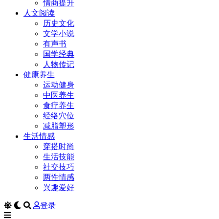
情商提升
人文阅读
历史文化
文学小说
有声书
国学经典
人物传记
健康养生
运动健身
中医养生
食疗养生
经络穴位
减脂塑形
生活情感
穿搭时尚
生活技能
社交技巧
两性情感
兴趣爱好
登录