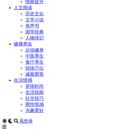
情商提升
人文阅读
历史文化
文学小说
有声书
国学经典
人物传记
健康养生
运动健身
中医养生
食疗养生
经络穴位
减脂塑形
生活情感
穿搭时尚
生活技能
社交技巧
两性情感
兴趣爱好
登录