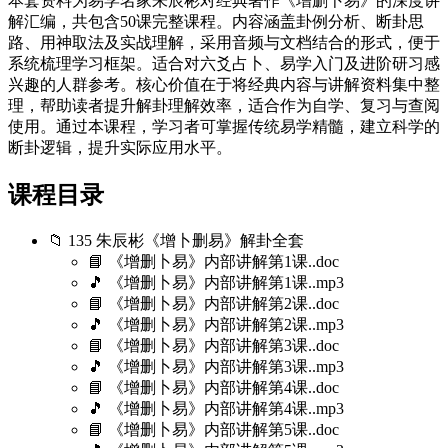
本套资料为易学名家朱辰彬对经典著作《增删卜易》的深度讲
解汇编，共包含50课完整课程。内容涵盖卦例分析、断卦思
路、用神取法及实战理解，采用音频与文档结合的形式，便于
系统梳理学习框架。适合对六爻占卜、易学入门及进阶研习感
兴趣的人群参考。核心价值在于将经典内容与讲解资料集中整
理，帮助读者提升解卦理解效率，适合作为自学、复习与查阅
使用。通过本课程，学习者可掌握传统易学精髓，建立科学的
断卦逻辑，提升实际应用水平。
课程目录
📁 135 朱辰彬《增卜删‬易》解卦全套
📘 《增删卜易》内部讲解第1课..doc
🎵 《增删卜易》内部讲解第1课..mp3
📘 《增删卜易》内部讲解第2课..doc
🎵 《增删卜易》内部讲解第2课..mp3
📘 《增删卜易》内部讲解第3课..doc
🎵 《增删卜易》内部讲解第3课..mp3
📘 《增删卜易》内部讲解第4课..doc
🎵 《增删卜易》内部讲解第4课..mp3
📘 《增删卜易》内部讲解第5课..doc