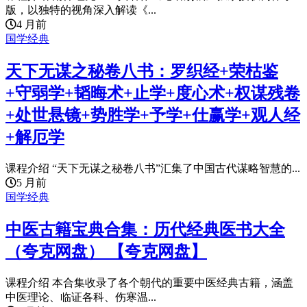
版，以独特的视角深入解读《...
4 月前
国学经典
天下无谋之秘卷八书：罗织经+荣枯鉴
+守弱学+韬晦术+止学+度心术+权谋残卷
+处世悬镜+势胜学+予学+仕赢学+观人经
+解厄学
课程介绍 “天下无谋之秘卷八书”汇集了中国古代谋略智慧的...
5 月前
国学经典
中医古籍宝典合集：历代经典医书大全
（夸克网盘） 【夸克网盘】
课程介绍 本合集收录了各个朝代的重要中医经典古籍，涵盖
中医理论、临证各科、伤寒温...