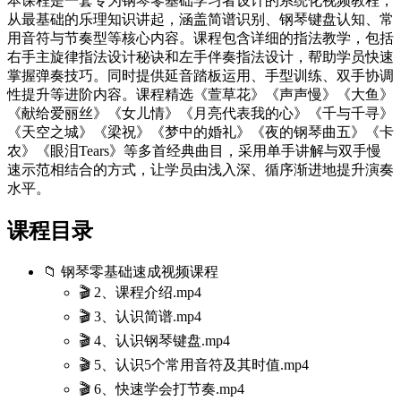
本课程是一套专为钢琴零基础学习者设计的系统化视频教程，
从最基础的乐理知识讲起，涵盖简谱识别、钢琴键盘认知、常
用音符与节奏型等核心内容。课程包含详细的指法教学，包括
右手主旋律指法设计秘诀和左手伴奏指法设计，帮助学员快速
掌握弹奏技巧。同时提供延音踏板运用、手型训练、双手协调
性提升等进阶内容。课程精选《萱草花》《声声慢》《大鱼》
《献给爱丽丝》《女儿情》《月亮代表我的心》《千与千寻》
《天空之城》《梁祝》《梦中的婚礼》《夜的钢琴曲五》《卡
农》《眼泪Tears》等多首经典曲目，采用单手讲解与双手慢
速示范相结合的方式，让学员由浅入深、循序渐进地提升演奏
水平。
课程目录
📁 钢琴零基础速成视频课程
🎬 2、课程介绍.mp4
🎬 3、认识简谱.mp4
🎬 4、认识钢琴键盘.mp4
🎬 5、认识5个常用音符及其时值.mp4
🎬 6、快速学会打节奏.mp4