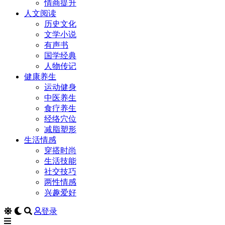
情商提升
人文阅读
历史文化
文学小说
有声书
国学经典
人物传记
健康养生
运动健身
中医养生
食疗养生
经络穴位
减脂塑形
生活情感
穿搭时尚
生活技能
社交技巧
两性情感
兴趣爱好
登录