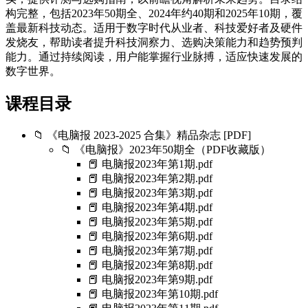
构完整，包括2023年50期全、2024年约40期和2025年10期，覆
盖最新科技动态。适用于数字时代从业者、科技爱好者及硬件
发烧友，帮助读者提升科技洞察力、选购决策能力和趋势预判
能力。通过持续阅读，用户能掌握行业脉搏，适应快速发展的
数字世界。
课程目录
📁 《电脑报 2023-2025 合集》精品杂志 [PDF]
📁 《电脑报》2023年50期全（PDF收藏版）
📕 电脑报2023年第1期.pdf
📕 电脑报2023年第2期.pdf
📕 电脑报2023年第3期.pdf
📕 电脑报2023年第4期.pdf
📕 电脑报2023年第5期.pdf
📕 电脑报2023年第6期.pdf
📕 电脑报2023年第7期.pdf
📕 电脑报2023年第8期.pdf
📕 电脑报2023年第9期.pdf
📕 电脑报2023年第10期.pdf