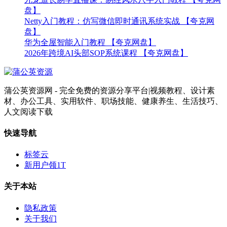
盘】
Netty入门教程：仿写微信即时通讯系统实战 【夸克网
盘】
华为全屋智能入门教程 【夸克网盘】
2026年跨境AI头部SOP系统课程 【夸克网盘】
蒲公英资源网 - 完全免费的资源分享平台|视频教程、设计素
材、办公工具、实用软件、职场技能、健康养生、生活技巧、
人文阅读下载
快速导航
标签云
新用户领1T
关于本站
隐私政策
关于我们