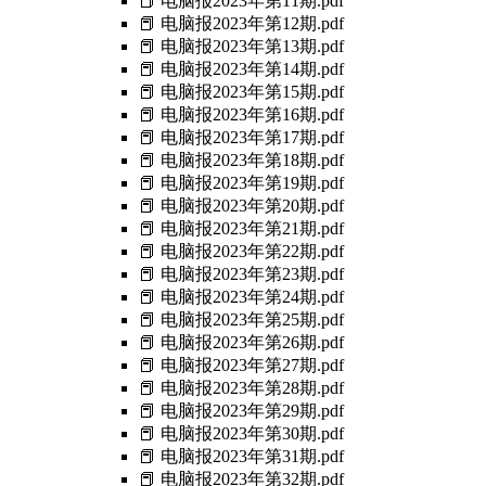
📕 电脑报2023年第11期.pdf
📕 电脑报2023年第12期.pdf
📕 电脑报2023年第13期.pdf
📕 电脑报2023年第14期.pdf
📕 电脑报2023年第15期.pdf
📕 电脑报2023年第16期.pdf
📕 电脑报2023年第17期.pdf
📕 电脑报2023年第18期.pdf
📕 电脑报2023年第19期.pdf
📕 电脑报2023年第20期.pdf
📕 电脑报2023年第21期.pdf
📕 电脑报2023年第22期.pdf
📕 电脑报2023年第23期.pdf
📕 电脑报2023年第24期.pdf
📕 电脑报2023年第25期.pdf
📕 电脑报2023年第26期.pdf
📕 电脑报2023年第27期.pdf
📕 电脑报2023年第28期.pdf
📕 电脑报2023年第29期.pdf
📕 电脑报2023年第30期.pdf
📕 电脑报2023年第31期.pdf
📕 电脑报2023年第32期.pdf