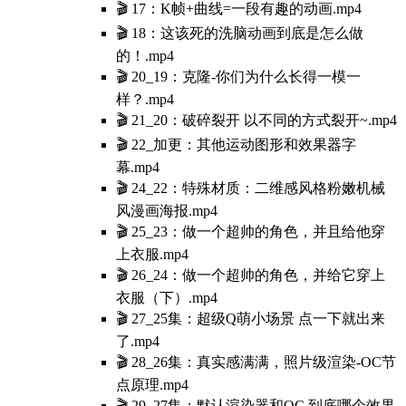
🎬 17：K帧+曲线=一段有趣的动画.mp4
🎬 18：这该死的洗脑动画到底是怎么做
的！.mp4
🎬 20_19：克隆-你们为什么长得一模一
样？.mp4
🎬 21_20：破碎裂开 以不同的方式裂开~.mp4
🎬 22_加更：其他运动图形和效果器字
幕.mp4
🎬 24_22：特殊材质：二维感风格粉嫩机械
风漫画海报.mp4
🎬 25_23：做一个超帅的角色，并且给他穿
上衣服.mp4
🎬 26_24：做一个超帅的角色，并给它穿上
衣服（下）.mp4
🎬 27_25集：超级Q萌小场景 点一下就出来
了.mp4
🎬 28_26集：真实感满满，照片级渲染-OC节
点原理.mp4
🎬 29_27集：默认渲染器和OC 到底哪个效果