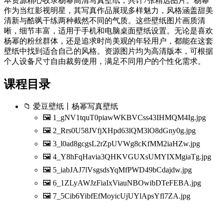
本资源精心收录杨幂高清写真壁纸，共计7张精选图片。杨幂
作为当红影视明星，其写真作品展现多样魅力，风格涵盖甜美
清新与酷飒干练两种截然不同的气质。这些壁纸图片画质清
晰，细节丰富，适用于手机和电脑桌面壁纸设置。无论是喜欢
杨幂的粉丝群体，还是追求时尚美观的年轻用户，都能在这套
壁纸中找到适合自己的风格。资源图片均为高清版本，可根据
个人设备尺寸自由裁剪使用，满足不同用户的个性化需求。
课程目录
📁 爱豆壁纸丨杨幂写真壁纸
🖼️ 1_gNV1tquT0piawWKBVCss43IHMQM4Ig.jpg
🖼️ 2_Rrs0U58JVfjXHpd63lQM3lO8dGny0g.jpg
🖼️ 3_l0ad8gcgsL2rZpUVWg8cKfMM2iaHZw.jpg
🖼️ 4_Y8hFqHavia3QHKVGUXsUMYIXMgiaTg.jpg
🖼️ 5_iabJAJ7lVsgsdsYqMfPWD49bCdajdw.jpg
🖼️ 6_1ZLyAWJzFiaIxViauNBOwibDTeFEBA.jpg
🖼️ 7_5Cib6YibfEfMoyicUjUYlApsYfl7ZA.jpg