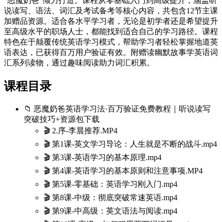
“恶魔奶爸“倾力打造。课程从零基础入门到高级提升，涵盖听
说读写、语法、词汇及考试备考等核心内容，共包含12节主课
加赠品资源。适合各水平学习者，无论是初学者还是希望提升
至高级水平的职场人士，都能找到适合自己的学习路径。课程
特色在于颠覆传统英语学习模式，帮助学习者轻松掌握地道英
语表达，已获得百万用户验证有效。附赠读幽默故事学英语词
汇系列读物，通过趣味阅读助力词汇积累。
课程目录
📁 恶魔奶爸英语学习法·百万验证免费教程｜听说读写
突破技巧+资源包下载
🎬 2.序-李晨推荐.MP4
🎬 第1课-英文学习导论：人生就是不断的战斗.mp4
🎬 第3课-英语学习的基本原理.mp4
🎬 第4课-英语学习的基本原则和注意事项.MP4
🎬 第5课-零基础：英语学习刚入门.mp4
🎬 第8课-中级：彻底突破常速英语.mp4
🎬 第9课-中高级：英文语法与阅读.mp4