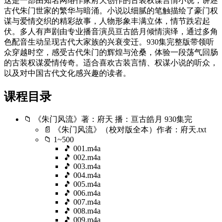
这是一部由知名网络作家府天创作的古装权谋言情小说，讲述
古代朱门世家的繁华与暗涌。小说以细腻的笔触描绘了豪门权
谋与爱情交织的精彩故事，人物形象丰满立体，情节跌宕起
伏。多人有声剧由专业播音演员亘古皓月倾情演绎，通过多角
色配音生动呈现古代大家族的兴衰变迁。930集完整版带领听
众穿越时空，感受古代朱门的辉煌与沧桑，体验一段荡气回肠
的古装权谋爱情传奇。适合喜欢古装言情、权谋小说的听众，
以及对中国古代文化感兴趣的读者。
课程目录
📁 《朱门风流》著：府天 播：亘古皓月 930集完
📄 《朱门风流》（校对版全本）作者：府天.txt
📁 1~500
🎵 001.m4a
🎵 002.m4a
🎵 003.m4a
🎵 004.m4a
🎵 005.m4a
🎵 006.m4a
🎵 007.m4a
🎵 008.m4a
🎵 009.m4a