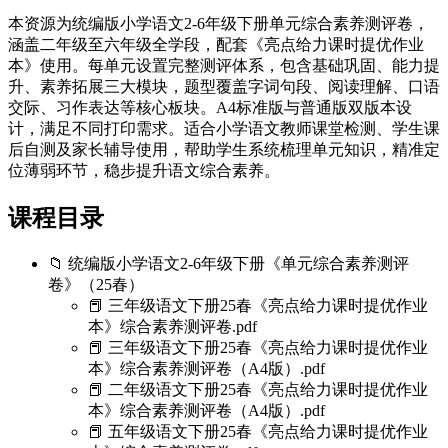
本资源为统编版小学语文2-6年级下册单元综合素养测评卷，
涵盖二年级至六年级全学段，配套《亮点给力课时提优作业
本》使用。每单元设置完整测评体系，包含基础巩固、能力提
升、素养拓展三大模块，题型覆盖字词句段、阅读理解、口语
交际、习作表达等核心板块。A4标准版与普通版双版本设
计，满足不同打印需求。适合小学语文教师课堂检测、学生课
后自测及家长辅导使用，帮助学生系统梳理单元知识，精准定
位薄弱环节，稳步提升语文综合素养。
课程目录
📁 统编版小学语文2-6年级下册《单元综合素养测评
卷》（25春）
📕 三年级语文下册25春《亮点给力课时提优作业
本》综合素养测评卷.pdf
📕 三年级语文下册25春《亮点给力课时提优作业
本》综合素养测评卷（A4版）.pdf
📕 二年级语文下册25春《亮点给力课时提优作业
本》综合素养测评卷（A4版）.pdf
📕 五年级语文下册25春《亮点给力课时提优作业