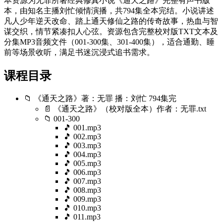
本资源为无罪所著经典修真小说《通天之路》完整有声书版
本，由知名主播刘忙倾情演播，共794集全本完结。小说讲述
凡人少年逆天改命、踏上通天修仙之路的传奇故事，热血与智
谋交织，情节紧凑扣人心弦。资源包含完整校对版TXT文本及
分集MP3音频文件（001-300集、301-400集），适合通勤、睡
前等场景收听，满足书迷沉浸式追书需求。
课程目录
📁 《通天之路》著：无罪 播：刘忙 794集完
📄 《通天之路》（校对版全本）作者：无罪.txt
📁 001-300
🎵 001.mp3
🎵 002.mp3
🎵 003.mp3
🎵 004.mp3
🎵 005.mp3
🎵 006.mp3
🎵 007.mp3
🎵 008.mp3
🎵 009.mp3
🎵 010.mp3
🎵 011.mp3