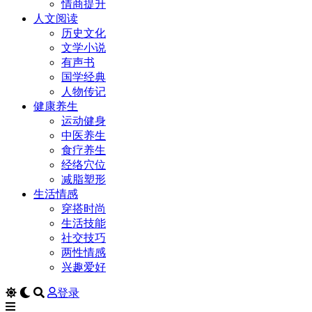
情商提升
人文阅读
历史文化
文学小说
有声书
国学经典
人物传记
健康养生
运动健身
中医养生
食疗养生
经络穴位
减脂塑形
生活情感
穿搭时尚
生活技能
社交技巧
两性情感
兴趣爱好
登录