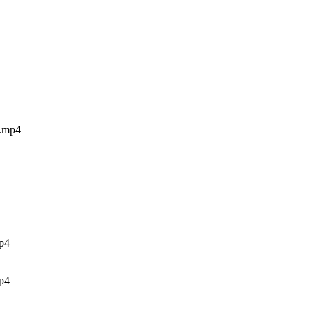
mp4
p4
p4