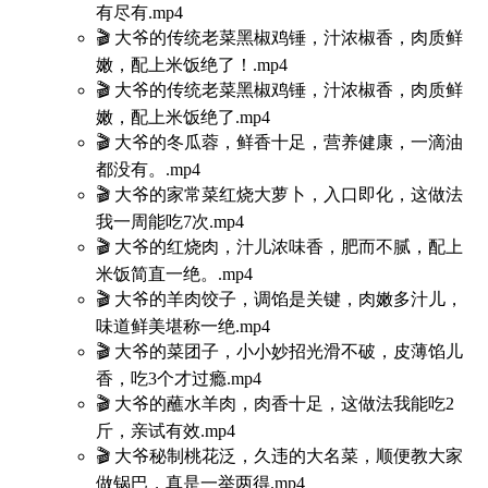
有尽有.mp4
🎬 大爷的传统老菜黑椒鸡锤，汁浓椒香，肉质鲜
嫩，配上米饭绝了！.mp4
🎬 大爷的传统老菜黑椒鸡锤，汁浓椒香，肉质鲜
嫩，配上米饭绝了.mp4
🎬 大爷的冬瓜蓉，鲜香十足，营养健康，一滴油
都没有。.mp4
🎬 大爷的家常菜红烧大萝卜，入口即化，这做法
我一周能吃7次.mp4
🎬 大爷的红烧肉，汁儿浓味香，肥而不腻，配上
米饭简直一绝。.mp4
🎬 大爷的羊肉饺子，调馅是关键，肉嫩多汁儿，
味道鲜美堪称一绝.mp4
🎬 大爷的菜团子，小小妙招光滑不破，皮薄馅儿
香，吃3个才过瘾.mp4
🎬 大爷的蘸水羊肉，肉香十足，这做法我能吃2
斤，亲试有效.mp4
🎬 大爷秘制桃花泛，久违的大名菜，顺便教大家
做锅巴，真是一举两得.mp4