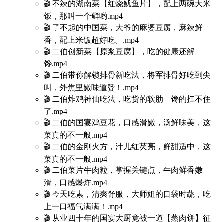
🎬 不辣的湖南菜【红烧鱿鱼片】，配上两碗大米
饭，那叫一个鲜哟.mp4
🎬 了不起的中国菜，大爷的麻婆豆腐，麻辣鲜
香，配上米饭超好吃。.mp4
🎬 二伯创新菜【原浆豆腐】，吃的健康还解
馋.mp4
🎬 二伯带你解锁排骨新吃法，将军排骨好吃到尖
叫，外焦里嫩味道赞！.mp4
🎬 二伯炸鸡神仙吃法，吃货的软肋，馋的扛不住
了.mp4
🎬 二伯的国宴鸡豆花，口感滑嫩，汤鲜味美，这
菜真的不一般.mp4
🎬 二伯的金刚火方，汁儿红芡亮，鲜甜适中，这
菜真的不一般.mp4
🎬 二伯菜片牛肉粒，掌握关键点，牛肉鲜香嫩
滑，口感爆炸.mp4
🎬 今天吃素，清爽舒服，大师姐的口袋时蔬，吃
上一口福气满满！.mp4
🎬 从业四十年的国宴大厨竟被一道【蒸肉饼】征