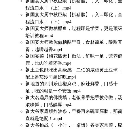
🎬 国宴大厨中秋巨献【扒猪脸】，入口即化，全
程流口水！（上）.mp4
🎬 国宴大厨中秋巨献【扒猪脸】，入口即化，全
程流口水！（下）.mp4
🎬 国宴大师做糖醋鱼，过程即是学菜，更是顶级
培训教程.mp4
🎬 国宴大师教你做糖醋里脊，食材简单，酸甜开
胃，越嚼越香.mp4
🎬 国宴菜【梅花四素】做法，鲜味十足，营养健
康，比肉吃着还香.mp4
🎬 土豆也能吃出高级感，二伯的咸蛋黄土豆球，
配上番茄沙司超好吃.mp4
🎬 地道的四川乐山椒麻鸡，麻辣鲜香，口感十
足，吃的就是一个安逸.mp4
🎬 大名鼎鼎的佛跳墙，老饭骨手把手教你做，汤
浓味鲜，口感醇厚.mp4
🎬 大爷家庭版炸油条，早餐再来碗豆腐脑，那简
直就是绝配！.mp4
🎬 大爷挑战《一小时，一桌饭》各类家常菜，应