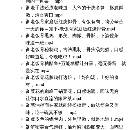
康的一道菜！.mp4
🎬 老手法还原老味道，大爷的干烧冬笋，酥脆鲜
嫩，清香爽口.mp4
🎬 老饭骨家庭版红烧排骨，有饭有肉，犒劳辛苦
一天的你 – 知乎-老饭骨家庭版红烧排骨.mp4
🎬 老饭骨熏鸡，形美、肉嫩、骨酥，下酒佐茶，
味道一绝.mp4
🎬 老饭骨秘制鸡，古法熏制，骨头汤炖煮，口感
好味道足，今晚吃鸡！.mp4
🎬 老饭骨糖醋鱼+万能糖醋汁分享，毫无保留，就
是实在.mp4
🎬 老饭骨花胶鸡打边炉，上好的汤，上好的食
材，.mp4
🎬 菜花的巅峰干锅菜花，口感饱满，回味无穷，
让你口水直流的家常菜.mp4
🎬 葱油拌面在家就能轻松搞定，做法简单又美
味，吃一碗真不够！.mp4
🎬 虎皮色的锅包肉，外焦里嫩，就是地道！.mp4
🎬 解密美食气泡虾，油炸瞬间膨胀变大，面糊里