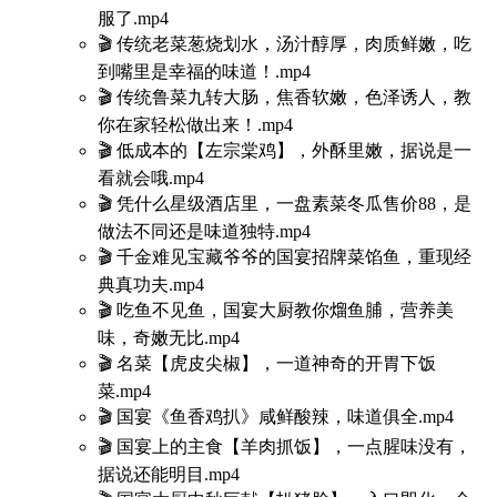
服了.mp4
🎬 传统老菜葱烧划水，汤汁醇厚，肉质鲜嫩，吃
到嘴里是幸福的味道！.mp4
🎬 传统鲁菜九转大肠，焦香软嫩，色泽诱人，教
你在家轻松做出来！.mp4
🎬 低成本的【左宗棠鸡】，外酥里嫩，据说是一
看就会哦.mp4
🎬 凭什么星级酒店里，一盘素菜冬瓜售价88，是
做法不同还是味道独特.mp4
🎬 千金难见宝藏爷爷的国宴招牌菜馅鱼，重现经
典真功夫.mp4
🎬 吃鱼不见鱼，国宴大厨教你熘鱼脯，营养美
味，奇嫩无比.mp4
🎬 名菜【虎皮尖椒】，一道神奇的开胃下饭
菜.mp4
🎬 国宴《鱼香鸡扒》咸鲜酸辣，味道俱全.mp4
🎬 国宴上的主食【羊肉抓饭】，一点腥味没有，
据说还能明目.mp4