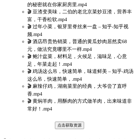
的秘密就在你家厨房里.mp4
🎬 豆渣变美味，二伯的老北京菜炒豆渣，营养丰
富，干香松软.mp4
🎬 过年小菜，银芽里脊丝来一盘 – 知乎-知乎视
频.mp4
🎬 酒店昂贵热销菜，普通的黄瓜炒肉居然卖68
元，做法究竟哪里不一样.mp4
🎬 鲍汁盆菜，材料足，火候足，滋味足，心意
足，年菜走起！.mp4
🎬 鸡汤这么吊，快速简单，味道鲜美 – 知乎-鸡汤
这么吊，快速简单，.mp4
🎬 麻辣仔鸡，湖南菜里的经典，大爷尝了直呼
香.mp4
🎬 黄焖羊肉，用酥肉的方式做羊肉，出来味道非
常好！.mp4
点击获取资源