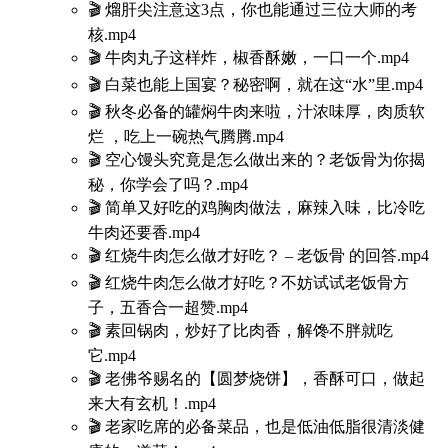
🎬 熘肝尖注意这3点，你也能通过三位大师的考
核.mp4
🎬 牛肉丸子这样炸，椒香酥嫩，一口一个.mp4
🎬 白菜也能上国宴？秘密啊，就在这“水”里.mp4
🎬 秋冬必备的罐焖牛肉来啦，汁浓味厚，肉质软
烂 ，吃上一碗热气腾腾.mp4
🎬 空心馒头究竟是怎么做出来的？老饭骨为你揭
秘，你学会了吗？.mp4
🎬 简单又好吃的鸡胸肉做法，麻辣入味，比冷吃
牛肉还要香.mp4
🎬 红烧牛肉怎么做才好吃？ – 老饭骨 的回答.mp4
🎬 红烧牛肉怎么做才好吃？不妨试试老饭骨方
子，五香合一超赞.mp4
🎬 素回锅肉，炒好了比肉香，解馋不胖就吃
它.mp4
🎬 老佛爷赐名的【圆梦烧饼】，香酥可口，做起
来大有玄机！.mp4
🎬 老家吃席的必备菜品，也是低油低脂很清淡健