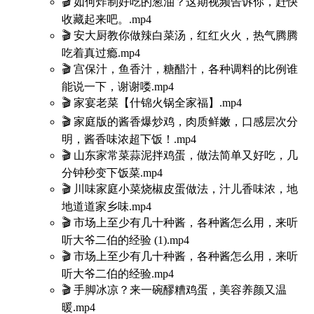
🎬 如何炸制好吃的葱油？这期视频告诉你，赶快
收藏起来吧。.mp4
🎬 安大厨教你做辣白菜汤，红红火火，热气腾腾
吃着真过瘾.mp4
🎬 宫保汁，鱼香汁，糖醋汁，各种调料的比例谁
能说一下，谢谢喽.mp4
🎬 家宴老菜【什锦火锅全家福】.mp4
🎬 家庭版的酱香爆炒鸡，肉质鲜嫩，口感层次分
明，酱香味浓超下饭！.mp4
🎬 山东家常菜蒜泥拌鸡蛋，做法简单又好吃，几
分钟秒变下饭菜.mp4
🎬 川味家庭小菜烧椒皮蛋做法，汁儿香味浓，地
地道道家乡味.mp4
🎬 市场上至少有几十种酱，各种酱怎么用，来听
听大爷二伯的经验 (1).mp4
🎬 市场上至少有几十种酱，各种酱怎么用，来听
听大爷二伯的经验.mp4
🎬 手脚冰凉？来一碗醪糟鸡蛋，美容养颜又温
暖.mp4