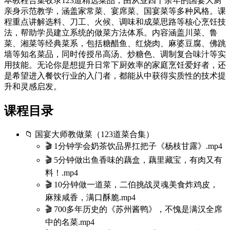
本教程合集收录123道精选菜品，由从业四十余年的国宴大厨
亲身示范教学，涵盖家常菜、宴席菜、国宴菜等多种风格。课
程重点讲解选料、刀工、火候、调味和成菜思路等核心烹饪技
法，帮助学员建立系统的做菜方法体系。内容涵盖川菜、鲁
菜、湘菜等经典菜系，包括糖醋鱼、红烧肉、麻婆豆腐、佛跳
墙等知名菜品，同时传授吊高汤、炒糖色、调制复合味汁等实
用技能。无论你是想提升日常下厨效率的家庭烹饪爱好者，还
是希望进入餐饮行业的入门者，都能从中获得实质性的技术提
升和灵感启发。
课程目录
📁 国宴大师教做菜（123道菜合集）
🎬 1分钟学会奶茶饮品界扛把子《杨枝甘露》.mp4
🎬 5分钟做出鱼香味的藕盒，藕里藏宝，有肉又有
料！.mp4
🎬 10分钟做一道菜，二伯挑战灵魂美食炸鸡皮，
麻辣咸香，满口酥脆.mp4
🎬 700多年历史的《苏州酱鸭》，不愧是满汉全席
中的名菜.mp4