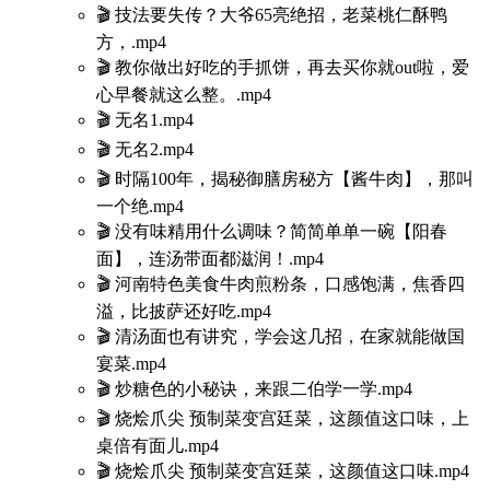
🎬 技法要失传？大爷65亮绝招，老菜桃仁酥鸭
方，.mp4
🎬 教你做出好吃的手抓饼，再去买你就out啦，爱
心早餐就这么整。.mp4
🎬 无名1.mp4
🎬 无名2.mp4
🎬 时隔100年，揭秘御膳房秘方【酱牛肉】，那叫
一个绝.mp4
🎬 没有味精用什么调味？简简单单一碗【阳春
面】，连汤带面都滋润！.mp4
🎬 河南特色美食牛肉煎粉条，口感饱满，焦香四
溢，比披萨还好吃.mp4
🎬 清汤面也有讲究，学会这几招，在家就能做国
宴菜.mp4
🎬 炒糖色的小秘诀，来跟二伯学一学.mp4
🎬 烧烩爪尖 预制菜变宫廷菜，这颜值这口味，上
桌倍有面儿.mp4
🎬 烧烩爪尖 预制菜变宫廷菜，这颜值这口味.mp4