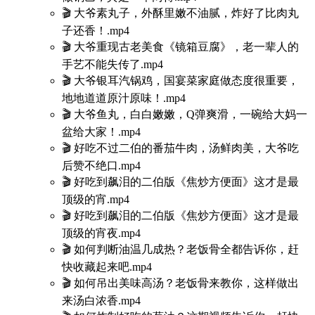
🎬 大爷素丸子，外酥里嫩不油腻，炸好了比肉丸
子还香！.mp4
🎬 大爷重现古老美食《镜箱豆腐》，老一辈人的
手艺不能失传了.mp4
🎬 大爷银耳汽锅鸡，国宴菜家庭做态度很重要，
地地道道原汁原味！.mp4
🎬 大爷鱼丸，白白嫩嫩，Q弹爽滑，一碗给大妈一
盆给大家！.mp4
🎬 好吃不过二伯的番茄牛肉，汤鲜肉美，大爷吃
后赞不绝口.mp4
🎬 好吃到飙泪的二伯版《焦炒方便面》这才是最
顶级的宵.mp4
🎬 好吃到飙泪的二伯版《焦炒方便面》这才是最
顶级的宵夜.mp4
🎬 如何判断油温几成热？老饭骨全都告诉你，赶
快收藏起来吧.mp4
🎬 如何吊出美味高汤？老饭骨来教你，这样做出
来汤白浓香.mp4