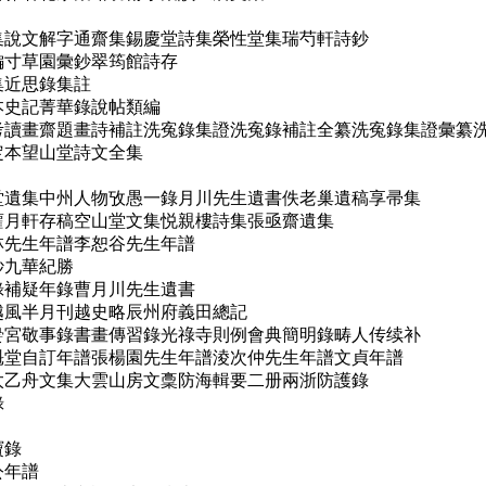
堂集說文解字通齋集錫慶堂詩集榮性堂集瑞芍軒詩鈔
編寸草園彙鈔翠筠館詩存
集近思錄集註
本史記菁華錄說帖類編
碑考讀畫齋題畫詩補註洗寃錄集證洗寃錄補註全纂洗寃錄集證彙纂
定本望山堂詩文全集
草堂遺集中州人物攷愚一錄月川先生遺書佚老巢遺稿享帚集
編蘿月軒存稿空山堂文集悦親樓詩集張亟齋遺集
林先生年譜李恕谷先生年譜
鈔九華紀勝
錄補疑年錄曹月川先生遺書
越風半月刊越史略辰州府義田總記
考黌宮敬事錄書畫傳習錄光祿寺則例會典簡明錄畴人传续补
丹魁堂自訂年譜張楊園先生年譜淩次仲先生年譜文貞年譜
集太乙舟文集大雲山房文稾防海輯要二册兩浙防護錄
錄
寶錄
公年譜