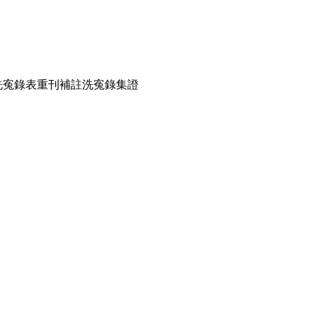
洗寃錄表重刊補註洗寃錄集證