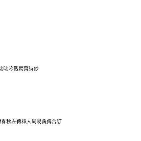
稿咄咄吟觀兩齋詩鈔
傳春秋左傳釋人周易義傳合訂