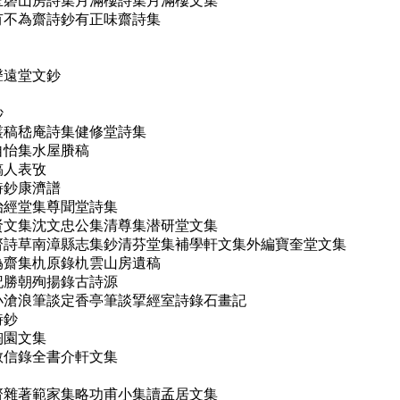
集玉磬山房詩集月滿樓詩集月滿樓文集
有不為齋詩鈔有正味齋詩集
聲遠堂文鈔
鈔
叢稿嵇庵詩集健修堂詩集
自怡集水屋賸稿
稿人表攷
詩鈔康濟譜
治經堂集尊聞堂詩集
下贤文集沈文忠公集清尊集潜研堂文集
是齋詩草南漳縣志集鈔清芬堂集補學軒文集外編寶奎堂文集
偽齋集朹原錄朹雲山房遺稿
記勝朝殉揚錄古詩源
集小滄浪筆談定香亭筆談揅經室詩錄石畫記
詩鈔
陶園文集
敬信錄全書介軒文集
疾齋雜著範家集略功甫小集讀孟居文集