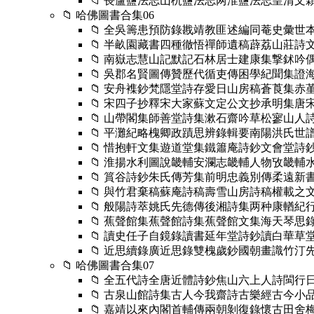
📁 長蘆鹽法志山朹鹽法志两淮鹽法志皇清
📁 哈佛圖書合集06
📁 全吳籌患預防錄戡靖教匪述編同菴史彙
📁 半畝園藏書四種徹悟禪師遺稿薜荔山莊
📁 南嶽志慧山記默記石林居士建康集撃鉥吟
📁 吳郡名賢圖傳贊歷代循吏傳困學紀聞集
📁 安舟襍鈔梵隱堂詩存愛日山房稿蒼莨集
📁 宋四子抄釋宋大家蘇文定公文抄承明集
📁 山帶閣集師善堂詩集漱石齋吟草松寥山
📁 平灘紀略槐卿政蹟思辨錄輯要南陽洪氏世
📁 惜抱軒文集遊道堂集鐵簫庵詩鈔文會堂
📁 淮揚水利圖說畿輔安瀾志畿輔人物攷畿
📁 篔谷詩鈔朱氏傳芳集前明忠義別傳柔遠新
📁 與竹君棄稿蘇庵詩稿壽雪山房詩稿權載
📁 般陽詩萃姚氏先德傳後湘詩集两种康輶紀
📁 蕉聲館集蕉聲館詩集蕉聲館文集海天琴思
📁 讀史任子自鏡錄讀書延年堂詩鈔讀白華
📁 近思續錄廣近思錄雙槐歲鈔國朝畫識竹汀
📁 哈佛圖書合集07
📁 全五代詩全唐近體詩鈔焦山六上人詩閩行
📁 古泉山館詩集古人今我齋詩古樂經古今小
📁 嘉靖以來內閣首輔傳兩朝剝復錄懷古田舍