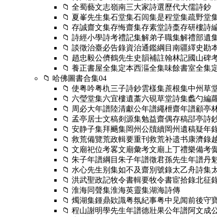
📁 全蜀藝文志嶺南三大家詩選歷代大儒詩鈔
📁 夏峯先生集石堂集石闾集是程堂集疏野
📁 存誠齋文集存悔齋集存素堂詩稾存研樓詩
📁 詩經小學詩考禮記集解弟子職集解禮部遺
📁 談徵治臺必告錄資治通鑑綱目南疆繹史勘
📁 趙忠毅公儕鶴先生史韻補註翰林記國山
📁 養正書屋全集定本西漚全集味餘書室全集
📁 哈佛圖書合集04
📁 使粤吟粤朹三子詩鈔雲樣集蔗根集中州
📁 六瑩堂集六宜樓遺藁六硯草堂詩集蠡勺
📁 周必大年譜陸清獻公年譜繩枻齋年譜顧亭
📁 孟亭居士文稿剡源集勉益齋偶存稿郘亭詩
📁 安静子集拜颺集岡州公牘續岡州遺稿疑年
📁 救荒備覽荒政輯要重刊救荒补遗书康濟錄
📁 文廟祀位考畧文廟彙考文廟上丁禮樂備
📁 朱子年譜綱目朱子年譜徵君孫先生年譜
📁 水心先生别集如不及齋別號錄太乙舟詩
📁 洪武聖政記牧令書輯要牧令書宦拾錄北征
📁 淮海同聲集淮海英靈集湖海詩傳
📁 燭湖集鍾鼎欵識粤氛紀事粤中见闻前後守
📁 程山謝明學先生年譜德壯果公年譜阿文成