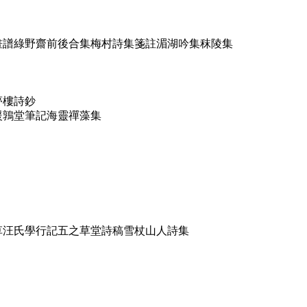
畫譜綠野齋前後合集梅村詩集箋註湄湖吟集秣陵集
夢樓詩鈔
援鶉堂筆記海靈禪藻集
草汪氏學行記五之草堂詩稿雪杖山人詩集