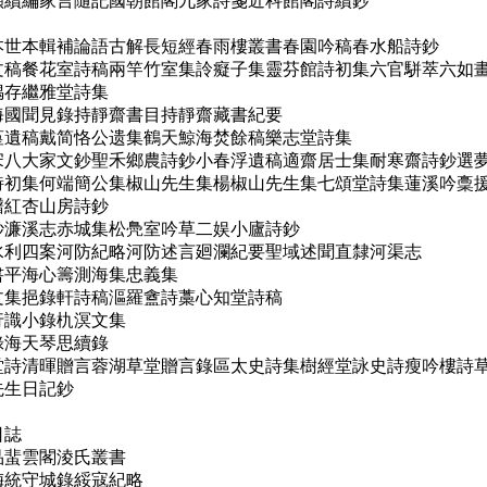
文穎續編家言隨記國朝館閣九家詩箋近科館閣詩續鈔
世本世本輯補論語古解長短經春雨樓叢書春園吟稿春水船詩鈔
詩文稿餐花室詩稿兩竿竹室集詅癡子集靈芬館詩初集六官駢萃六如
偶存繼雅堂詩集
證海國聞見錄持靜齋書目持靜齋藏書紀要
赤堇遺稿戴简恪公遗集鶴天鯨海焚餘稿樂志堂詩集
唐宋八大家文鈔聖禾鄉農詩鈔小春浮遺稿適齋居士集耐寒齋詩鈔選
人詩初集何端簡公集椒山先生集楊椒山先生集七頌堂詩集蓮溪吟稾
譜紅杏山房詩鈔
詩鈔濂溪志赤城集松鳧室吟草二娱小廬詩鈔
輔水利四案河防紀略河防述言廻瀾紀要聖域述聞直隸河渠志
書平海心籌測海集忠義集
之文集挹錄軒詩稿漚羅盦詩藁心知堂詩稿
行識小錄朹溟文集
錄海天琴思續錄
草堂詩清暉贈言蓉湖草堂贈言錄區太史詩集樹經堂詠史詩瘦吟樓詩
先生日記鈔
日誌
品蜚雲閣淩氏叢書
梅統守城錄綏寇紀略