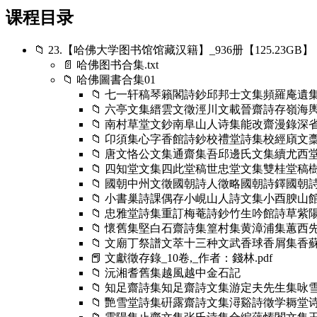
课程目录
📁 23.【哈佛大学图书馆馆藏汉籍】_936册【125.23GB】
📄 哈佛图书合集.txt
📁 哈佛圖書合集01
📁 七一轩稿琴籟閣詩鈔邱邦士文集頻羅庵
📁 六亭文集縉雲文徵涇川文載晉齋詩存嶺
📁 南村草堂文鈔南阜山人诗集能改齋漫錄深
📁 卬須集心字香館詩鈔校禮堂詩集校經廎文
📁 唐文恪公文集通齋集吾邱邊氏文集續尤西
📁 四知堂文集四此堂稿世忠堂文集雙桂堂稿
📁 國朝中州文徵國朝詩人徵略國朝詩鐸國朝
📁 小書巢詩課偶存小峴山人詩文集小酉腴
📁 忠雅堂詩集重訂梅菴詩鈔竹生吟館詩草紫
📁 懷舊集堅白石齋詩集篁村集黄漳浦集蕙西
📁 文廟丁祭譜文萃十三种文武香球香屑集香
📕 文獻徵存錄_10卷,_作者：錢林.pdf
📁 沅湘耆舊集越風越中金石記
📁 知足齋詩集知足齋詩文集游定夫先生集咏
📁 艷雪堂詩集硏露齋詩文集潯谿詩徵学耨