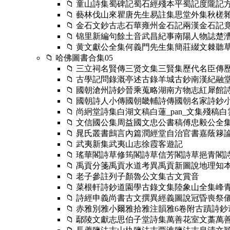
📁 童山詩集蜀碑記蜀石經殘本平蜀記度隴記
📁 藝林伐山來瞿唐先生易註集思堂外集秋槎
📁 金石文鈔古志石華雍州金石記兩漢金石
📁 锦里新編句餘土音武昌紀事南陽人物誌
📁 黄文獻公全集何義門先生集簡莊綴文棘聽
📁 哈佛圖書合集05
📁 三立祠名賢傳三贤文集三賢集歷代名臣傳
📁 古學記問錄溉亭述古錄羊城古鈔南漢紀融
📁 國朝滄州詩鈔晉乘蒐略湖南方物志紅犀館
📁 國朝詩人小傳國朝畿輔詩傳國朝名家詩鈔
📁 尚絅堂詩集白湖文稿白蓮_pan_文集
📁 文信國公集周益國文忠公書稿傅忠毅公
📁 晁氏叢書鷓言內篇潤經堂自治官書嘉蔭簃
📁 武夷新集武夷山志徐霞客遊記
📁 瑤華閣詩草修筠閣詩草信芳閣詩草挹青
📁 禹貢分箋禹貢水道考異禹貢新圖說地理
📁 老子參註列子顏魯公文集古文賞音
📁 菜根軒詩鈔道園學古錄文集陸象山全集峰
📁 詩經申義尚書古文撰異經義圖說冠昏喪
📁 赤雅別雅小爾雅拾雅注韻雅6卷附古蹟詩
📁 鄢陵文獻志思伯子堂詩集萬善花室文藁