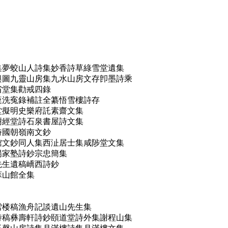
遺集夢蛟山人詩集妙香詩草綠雪堂遺集
海輿圖九靈山房集九水山房文存卽墨詩乘
省堂集勸戒四錄
稾洗寃錄補註全纂悟雪樓詩存
堂擬明史樂府託素齋文集
樹經堂詩石泉書屋詩文集
詩國朝嶺南文鈔
山館文鈔同人集西沚居士集咸陟堂文集
陽家塾詩鈔宗忠簡集
先生遺稿嶠西詩鈔
蘇山館全集
雪楼稿漁舟記談遺山先生集
堂诗稿彝壽軒詩鈔頤道堂詩外集謝程山集