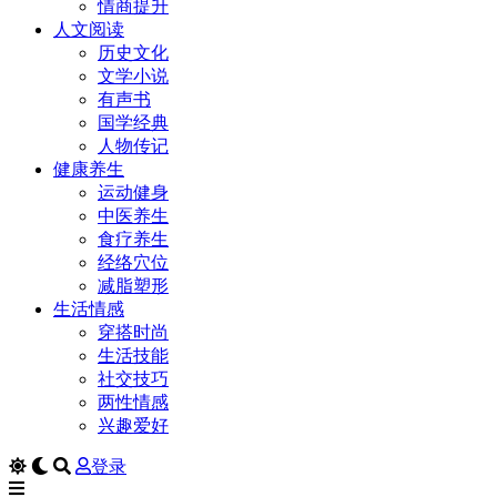
情商提升
人文阅读
历史文化
文学小说
有声书
国学经典
人物传记
健康养生
运动健身
中医养生
食疗养生
经络穴位
减脂塑形
生活情感
穿搭时尚
生活技能
社交技巧
两性情感
兴趣爱好
登录