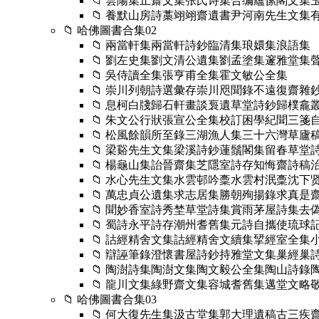
📁 雲陽集止齋文集张氏诗集合编蘊愫閣文
📁 養默山房詩藁翊翊齋遺書尹河南先生文集
📁 哈佛圖書合集02
📁 兩當軒集兩當軒詩鈔臨清集琅嬛集浪語集
📁 劉左史集劉文清公遺集劉孟塗集邃雅堂集
📁 吳侍讀全集張亨甫全集霍文敏公全集
📁 崇川列朝詩選彙存崇川咫聞錄不遠復齋雜
📁 息柯白牋歸石軒畫談袌遺草堂詩鈔歸樸龕
📁 朱文公行狀張宣公全集校訂困學紀聞三箋
📁 松風餘韻所至錄三湖漁人集三十六灣草廬
📁 梁谿先生文集梁溪詩鈔蓮鬚閣集留春草堂
📁 楊龜山集詒晉齋集芝隱室詩存知悔齋詩稿
📁 水心先生文集水雲邨吟稾水雲村泯稾沈
📁 萬忠貞公遺集求志居集勝朝殉揚錄求真
📁 聞妙香室詩秀埜草堂詩集賞雨茅屋詩集去
📁 蜀詩永平詩存潮州耆舊集元詩自攜使琉球
📁 詁經精舍文集詁經精舍文續集揅經室全
📁 辯誣筆錄澄懷書屋詩鈔持雅堂文集巢經巢
📁 陶澍詩集陶澍文集陶文毅公全集陶山詩錄
📁 龍川文集綠野齋文集容城耆舊集邁堂文略
📁 哈佛圖書合集03
📁 何大復先生集汲古堂集郭大理遺稿古三