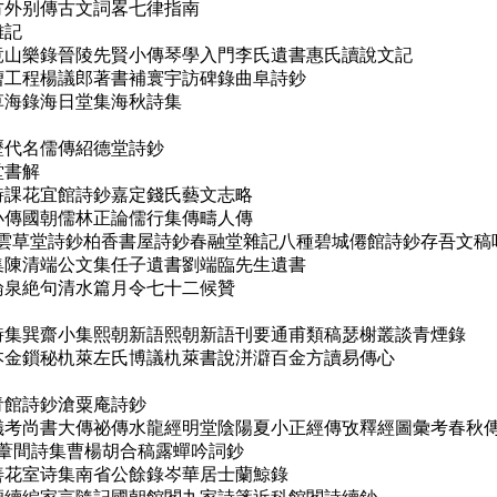
方外别傳古文詞畧七律指南
雜記
記竟山樂錄晉陵先賢小傳琴學入門李氏遺書惠氏讀說文記
楚漕工程楊議郎著書補寰宇訪碑錄曲阜詩鈔
草海錄海日堂集海秋詩集
歷代名儒傳紹德堂詩鈔
堂書解
詩課花宜館詩鈔嘉定錢氏藝文志略
小傳國朝儒林正論儒行集傳疇人傳
殘稿白雲草堂詩鈔柏香書屋詩鈔春融堂雜記八種碧城僊館詩鈔存吾文
全集陳清端公文集任子遺書劉端臨先生遺書
論泉絶句清水篇月令七十二候贊
閣詩集巽齋小集熙朝新語熙朝新語刊要通甫類稿瑟榭叢談青煙錄
知本金鎻秘朹萊左氏博議朹萊書說洴澼百金方讀易傳心
青館詩鈔滄粟庵詩鈔
祭儀考尚書大傳祕傳水龍經明堂陰陽夏小正經傳攷釋經圖彙考春秋
鈔葦間詩集曹楊胡合稿露蟬吟詞鈔
萬善花室诗集南省公餘錄岑華居士蘭鯨錄