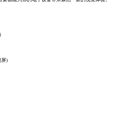
）
锁屏)