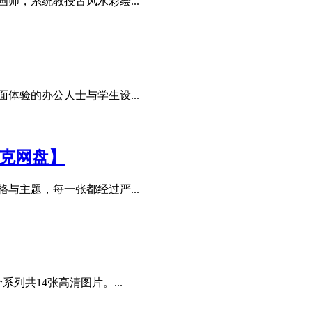
师，系统教授古风水彩绘...
体验的办公人士与学生设...
夸克网盘】
与主题，每一张都经过严...
列共14张高清图片。...