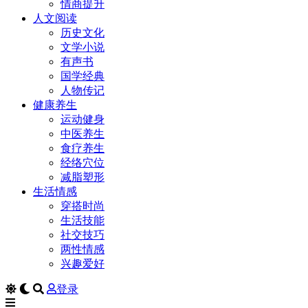
情商提升
人文阅读
历史文化
文学小说
有声书
国学经典
人物传记
健康养生
运动健身
中医养生
食疗养生
经络穴位
减脂塑形
生活情感
穿搭时尚
生活技能
社交技巧
两性情感
兴趣爱好
登录