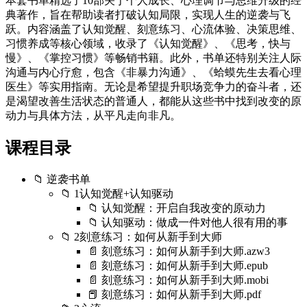
本套书单精选了10部关于个人成长、心理调节与思维升级的经
典著作，旨在帮助读者打破认知局限，实现人生的逆袭与飞
跃。内容涵盖了认知觉醒、刻意练习、心流体验、决策思维、
习惯养成等核心领域，收录了《认知觉醒》、《思考，快与
慢》、《掌控习惯》等畅销书籍。此外，书单还特别关注人际
沟通与内心疗愈，包含《非暴力沟通》、《蛤蟆先生去看心理
医生》等实用指南。无论是希望提升职场竞争力的奋斗者，还
是渴望改善生活状态的普通人，都能从这些书中找到改变的原
动力与具体方法，从平凡走向非凡。
课程目录
📁 逆袭书单
📁 1认知觉醒+认知驱动
📁 认知觉醒：开启自我改变的原动力
📁 认知驱动：做成一件对他人很有用的事
📁 2刻意练习：如何从新手到大师
📄 刻意练习：如何从新手到大师.azw3
📄 刻意练习：如何从新手到大师.epub
📄 刻意练习：如何从新手到大师.mobi
📕 刻意练习：如何从新手到大师.pdf