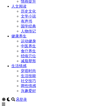
情商提升
人文阅读
历史文化
文学小说
有声书
国学经典
人物传记
健康养生
运动健身
中医养生
食疗养生
经络穴位
减脂塑形
生活情感
穿搭时尚
生活技能
社交技巧
两性情感
兴趣爱好
登录