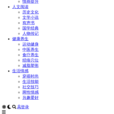
情商提升
人文阅读
历史文化
文学小说
有声书
国学经典
人物传记
健康养生
运动健身
中医养生
食疗养生
经络穴位
减脂塑形
生活情感
穿搭时尚
生活技能
社交技巧
两性情感
兴趣爱好
登录