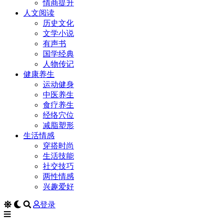
情商提升
人文阅读
历史文化
文学小说
有声书
国学经典
人物传记
健康养生
运动健身
中医养生
食疗养生
经络穴位
减脂塑形
生活情感
穿搭时尚
生活技能
社交技巧
两性情感
兴趣爱好
登录