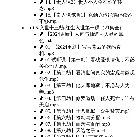
🎵 14.【贵人课2】贵人小人全在你的转
念.mp3
🎵 15.【贵人课试听1】克勤克俭绝情绝欲还
不够.mp3
📁 05-入世十三劫-红尘入世第一课（21集全）
🎵 【2024更新】人道与仙道﹣人品的底
色.m4a
🎵 01_【2024更新】宝宝背后的残酷真
相.mp3
🎵 01.试听课【第一劫】看破爱恨情仇，不必
关心他人.mp3
🎵 02.【第二劫】看清世间真实的宏观与微观
竞争.mp3
🎵 03.【第三劫】他人即地狱，不必与人为
善.mp3
🎵 04.【第四劫】修罗道场，任人死亡，唯有
天启.mp3
🎵 05.【第五劫】十八地狱，众生皆苦.mp3
🎵 06.【第六劫】抢劫与分配.mp3
🎵 07.【第七劫】血亲与血酬.mp3
🎵 08.【第八劫】天选之子.mp3
🎵 09.【第九劫】RULE共同体.mp3