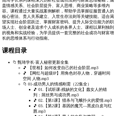
甄琦学长系列课程深入剖析社会成功法则与财富思维秘籍，涵
盖情感关系、社会阶层提升、富人思维、商业策略等多维内
容。课程通过大量实战案例解析，帮助学员掌握征服普通人的
核心密法、贵人关系建立、入世生存法则等关键技能。适合渴
望实现社会阶层跃迁、掌握财富密码、提升人际交往能力的职
场人士、创业者及追求个人成长的各界人士。课程以犀利独到
的视角和实战经验，为学员提供一套完整的社会成功与财富增
长的思维体系与行动指南。
课程目录
📁 甄琦学长·富人秘密更新全集
🎵 【世相】如何改变自己的社会阶层.mp3
🎵 【网红与超级IP】用角色封存人物，穿越时间
空间 人物.mp3
📁 01-成功男人的情感刚需（22集全）
🎵 01.【试听课-残缺的文化】蠢女人的错
判：屌丝男与成功男.mp3
🎵 02.【第1课】猎杀与飞蛾扑火的爱情.mp3
🎵 03.【第2课】基因的魔咒—黑皮白皮与红
唇.mp3