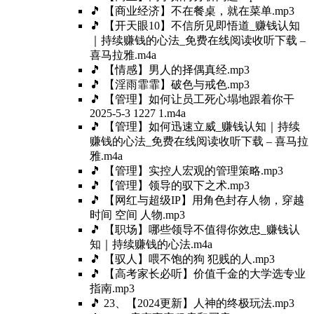
🎵 【商业经济】不在餐桌，就在菜单.mp3
🎵 【开天眼10】不信所见即悟道_赚钱认知
｜持续赚钱的心法_免费在线阅读收听下载 –
喜马拉雅.m4a
🎵 【情感】男人的择偶真经.mp3
🎵 【淫雨霏霏】破色与戒色.mp3
🎵 【管理】如何让员工死心塌地跟着你干
2025-5-3 1227 1.m4a
🎵 【管理】如何迅速立威_赚钱认知｜持续
赚钱的心法_免费在线阅读收听下载 – 喜马拉
雅.m4a
🎵 【管理】实控人宏观的管理策略.mp3
🎵 【管理】领导的驭下之术.mp3
🎵 【网红与超级IP】用角色封存人物，穿越
时间 空间 人物.mp3
🎵 【职场】哪些领导不值得你效忠_赚钱认
知｜持续赚钱的心法.m4a
🎵 【驭人】喂不饱的狗 犯贱的人.mp3
🎵 【高考家长必听】价值千金的大学选专业
指南.mp3
🎵 23、【2024更新】人神的终极玩法.mp3