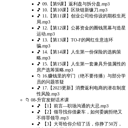
🎵 09.【第9课】返利盘与拆分盘.mp3
🎵 10.【第10课】区块链新镰刀.mp3
🎵 11.【第11课】创业公司给你设的期权生死
局.mp3
🎵 12.【第12课】公募资金的圈钱黑幕与造星
运动.mp3
🎵 13.【第13课】TO-F的网红生意连环
骗.mp3
🎵 14.【第14课】人生第一份保险的选购策
略.mp3
🎵 15.【第15课】人生第一套兼具升值属性的
房产选筹策略.mp3
📁 16.赚钱里的窄门（绝不要传播）与部分学
员的问题答疑
🎵 17.【2023更新】消费返利电商的潜在制度
性风险.mp3
📁 08-升官发财话术课
🎵 【1】前言—职场沟通的大忌.mp3
🎵 【2】领导找你借豪车，如何委婉拒绝又
不得罪领导.mp3
🎵 【3】大哥给你介绍了活，你挣了50万，