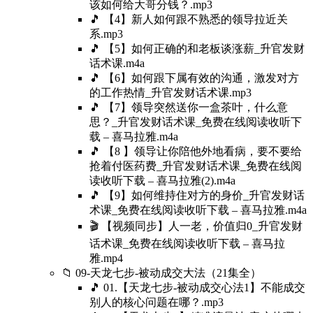
该如何给大哥分钱？.mp3
🎵 【4】新人如何跟不熟悉的领导拉近关
系.mp3
🎵 【5】如何正确的和老板谈涨薪_升官发财
话术课.m4a
🎵 【6】如何跟下属有效的沟通，激发对方
的工作热情_升官发财话术课.mp3
🎵 【7】领导突然送你一盒茶叶，什么意
思？_升官发财话术课_免费在线阅读收听下
载 – 喜马拉雅.m4a
🎵 【8 】领导让你陪他外地看病，要不要给
抢着付医药费_升官发财话术课_免费在线阅
读收听下载 – 喜马拉雅(2).m4a
🎵 【9】如何维持住对方的身价_升官发财话
术课_免费在线阅读收听下载 – 喜马拉雅.m4a
🎬 【视频同步】人一老，价值归0_升官发财
话术课_免费在线阅读收听下载 – 喜马拉
雅.mp4
📁 09-天龙七步-被动成交大法（21集全）
🎵 01.【天龙七步-被动成交心法1】不能成交
别人的核心问题在哪？.mp3