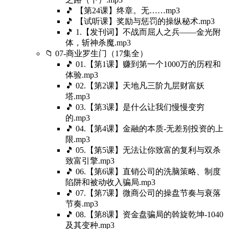
🎵 【第24课】终章。无……mp3
🎵 【试听课】奖励与惩罚的操纵秘术.mp3
🎵 1.【发刊词】不战而屈人之兵——金光附
体，斩神杀魔.mp3
📁 07-商业罗生门（17集全）
🎵 01.【第1课】赚到第一个1000万的历程和
体验.mp3
🎵 02.【第2课】天地凡三阶九层财富妖
塔.mp3
🎵 03.【第3课】是什么让我们慢慢变穷
的.mp3
🎵 04.【第4课】金融的本质-无差别投资的上
限.mp3
🎵 05.【第5课】无法让你致富的复利与双杀
致富引擎.mp3
🎵 06.【第6课】直销公司的洗脑策略、制度
陷阱和被动收入骗局.mp3
🎵 07.【第7课】微商公司的操盘节奏与衰落
节奏.mp3
🎵 08.【第8课】资金盘骗局的斡旋乾坤-1040
及其变种.mp3