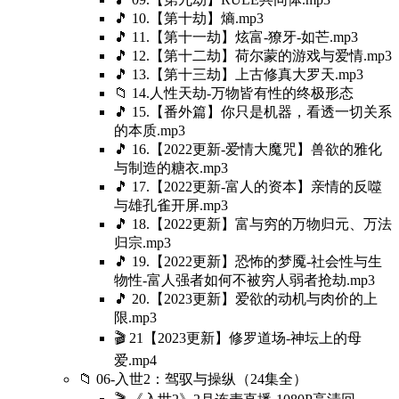
🎵 10.【第十劫】熵.mp3
🎵 11.【第十一劫】炫富-獠牙-如芒.mp3
🎵 12.【第十二劫】荷尔蒙的游戏与爱情.mp3
🎵 13.【第十三劫】上古修真大罗天.mp3
📁 14.人性天劫-万物皆有性的终极形态
🎵 15.【番外篇】你只是机器，看透一切关系
的本质.mp3
🎵 16.【2022更新-爱情大魔咒】兽欲的雅化
与制造的糖衣.mp3
🎵 17.【2022更新-富人的资本】亲情的反噬
与雄孔雀开屏.mp3
🎵 18.【2022更新】富与穷的万物归元、万法
归宗.mp3
🎵 19.【2022更新】恐怖的梦魇-社会性与生
物性-富人强者如何不被穷人弱者抢劫.mp3
🎵 20.【2023更新】爱欲的动机与肉价的上
限.mp3
🎬 21【2023更新】修罗道场-神坛上的母
爱.mp4
📁 06-入世2：驾驭与操纵（24集全）