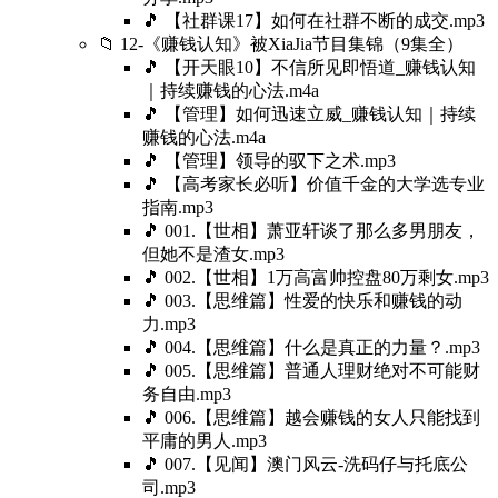
🎵 【社群课17】如何在社群不断的成交.mp3
📁 12-《赚钱认知》被XiaJia节目集锦（9集全）
🎵 【开天眼10】不信所见即悟道_赚钱认知
｜持续赚钱的心法.m4a
🎵 【管理】如何迅速立威_赚钱认知｜持续
赚钱的心法.m4a
🎵 【管理】领导的驭下之术.mp3
🎵 【高考家长必听】价值千金的大学选专业
指南.mp3
🎵 001.【世相】萧亚轩谈了那么多男朋友，
但她不是渣女.mp3
🎵 002.【世相】1万高富帅控盘80万剩女.mp3
🎵 003.【思维篇】性爱的快乐和赚钱的动
力.mp3
🎵 004.【思维篇】什么是真正的力量？.mp3
🎵 005.【思维篇】普通人理财绝对不可能财
务自由.mp3
🎵 006.【思维篇】越会赚钱的女人只能找到
平庸的男人.mp3
🎵 007.【见闻】澳门风云-洗码仔与托底公
司.mp3