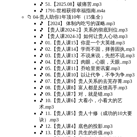
🎵 51.【2025.08】破痛苦.mp3
🎵 1791-世相获得幸福指南.m4a
📁 04-贵人助你1年顶10年（15集全）
🎵 【2024】 体制内吃亏的谋略.mp3
🎵 【贵人课2024-2】关系的彻底到位.mp3
🎵 【贵人课2024-3】如何让贵人心动.mp3
🎵 01.【贵人课15】你是一个大英雄.mp3
🎵 02.【贵人课14】学而不固，择善固执.mp3
🎵 03.【贵人课13】不说来说，先想不说.mp3
🎵 04.【贵人课12】肉眼，心眼，天眼..mp3
🎵 05.【贵人课11】乔哈里资讯窗.mp3
🎵 06.【贵人课10】以让代争，不争为争.mp3
🎵 07.【贵人课9】贵人关系的去芜存菁.mp3
🎵 08.【贵人课8】富人都是反馈高手.mp3
🎵 09.【贵人课7】对，就是错.mp3
🎵 10.【贵人课6】大看小，小看大的艺
术.mp3
🎵 11.【贵人课5】贵人十修（成功的10大要
诀）.mp3
🎵 12.【贵人课4】底色的投影.mp3
🎵 13.【贵人课3】共生的价值.mp3