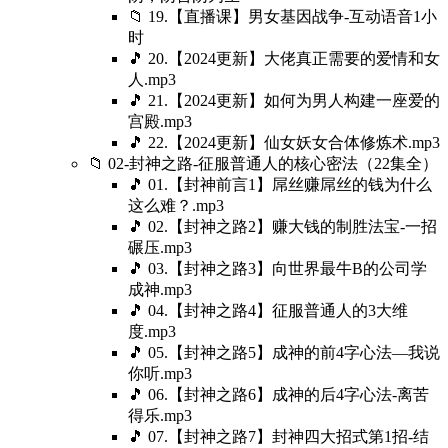
📁 19.【直播课】男女基因战争-互动语音1小
时
🎵 20.【2024更新】大佬真正需要的爱情和女
人.mp3
🎵 21.【2024更新】如何为男人构建一座爱的
宫殿.mp3
🎵 22.【2024更新】仙女妖女合体修炼术.mp3
📁 02-封神之路-征服普通人的核心密法（22集全）
🎵 01.【封神前言1】屌丝赚屌丝的钱为什么
这么难？.mp3
🎵 02.【封神之路2】赚大钱的制胜法宝-一招
碾压.mp3
🎵 03.【封神之路3】向世界最牛B的公司学
成神.mp3
🎵 04.【封神之路4】征服普通人的3大维
度.mp3
🎵 05.【封神之路5】成神的前4字心法—我说
你听.mp3
🎵 06.【封神之路6】成神的后4字心法-离苦
得乐.mp3
🎵 07.【封神之路7】封神四大招式第1招-结