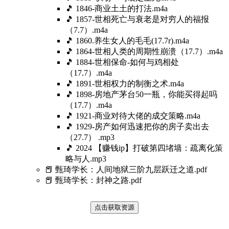
🎵 1846-商业土土的打法.m4a
🎵 1857-世相死亡与衰老是对穷人的福报
（7.7）.m4a
🎵 1860.养生女人的毛毛(17.7r).m4a
🎵 1864-世相人类的周期性崩溃（17.7）.m4a
🎵 1884-世相保命-如何与鸡相处
（17.7）.m4a
🎵 1891-世相权力的制衡之术.m4a
🎵 1898-房地产茅台50一瓶，你能买得起吗
（17.7）.m4a
🎵 1921-商业对待大佬的成交策略.m4a
🎵 1929-房产如何迅速把你的房子卖出去
（27.7） .mp3
🎵 2024 【赚钱ip】打破第四堵墙：疏离化策
略与人.mp3
📕 甄琦学长：人间地狱三阶九层跃迁之道.pdf
📕 甄琦学长：封神之路.pdf
点击获取资源