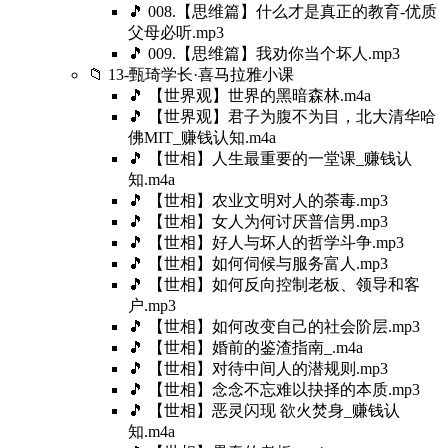
🎵 008.【思维篇】什么才是真正的教育-优质
父母必听.mp3
🎵 009.【思维篇】我劝你当个坏人.mp3
📁 13-甄琦学长·喜马拉雅小课
🎵 【世界观】世界的黑暗森林.m4a
🎵 【世界观】君子为腹不为目，北大清华哈
佛MIT_赚钱认知.m4a
🎵 【世相】人生最重要的一堂课_赚钱认
知.m4a
🎵 【世相】农业文明对人的荼毒.mp3
🎵 【世相】女人为何讨厌普信男.mp3
🎵 【世相】好人与坏人的哲学斗争.mp3
🎵 【世相】如何伺候与服务富人.mp3
🎵 【世相】如何反向控制老板、领导和客
户.mp3
🎵 【世相】如何改变自己的社会阶层.mp3
🎵 【世相】婚前的鉴渣指南_.m4a
🎵 【世相】对待中间人的潜规则.mp3
🎵 【世相】念念不忘难以抉择的本质.mp3
🎵 【世相】恶灵闪现 欲火焚身_赚钱认
知.m4a