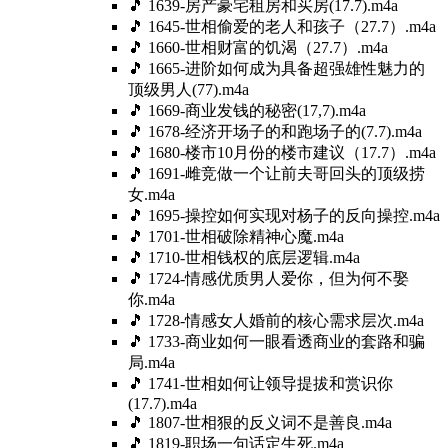
🎵 1639-房产豪宅租房和买房(17.7).m4a
🎵 1645-世相偷爱的老人和孩子（27.7）.m4a
🎵 1660-世相财富的饥渴（27.7）.m4a
🎵 1665-进阶如何成为具备超强雄性魅力的
顶级男人(77).m4a
🎵 1669-商业发钱的秘密(17,7).m4a
🎵 1678-经济开场子的和跑场子的(7.7).m4a
🎵 1680-楼市10月份的楼市建议（17.7）.m4a
🎵 1691-雌竞做一个让前夫哥回头的顶级捞
女.m4a
🎵 1695-操控如何实现对杨子的反向操控.m4a
🎵 1701-世相破除精神心魔.m4a
🎵 1710-世相钱权的底层逻辑.m4a
🎵 1724-情感优质男人爱你，但为何不娶
你.m4a
🎵 1728-情感女人婚前的核心需求层次.m4a
🎵 1733-商业如何一眼看透商业的套路和骗
局.m4a
🎵 1741-世相如何让领导提拔和赏识你
(17.7).m4a
🎵 1807-世相狠的反义词不是善良.m4a
🎵 1819-职场一句话定生死.m4a