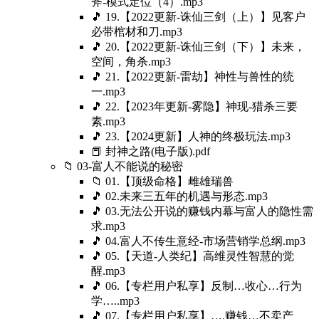
斧-模式定位（4）.mp3
🎵 19.【2022更新-诛仙三剑（上）】见客户
必带棺材和刀.mp3
🎵 20.【2022更新-诛仙三剑（下）】未来，
空间，角杀.mp3
🎵 21.【2022更新-雷劫】神性与兽性的统
一.mp3
🎵 22.【2023年更新-雾隐】神现-猎杀三要
素.mp3
🎵 23.【2024更新】人神的终极玩法.mp3
📕 封神之路(电子版).pdf
📁 03-富人不能说的秘密
📁 01.【顶级命格】雌雄瑞兽
🎵 02.未来三五年的机遇与形态.mp3
🎵 03.无法公开说的赚钱内幕与富人的隐性需
求.mp3
🎵 04.富人不传生意经-市场营销学总纲.mp3
🎵 05.【天道-人类纪】高维灵性智慧的觉
醒.mp3
🎵 06.【专栏用户私享】反制…收心…行为
学…..mp3
🎵 07.【专栏用户私享】….赚钱…不卖产