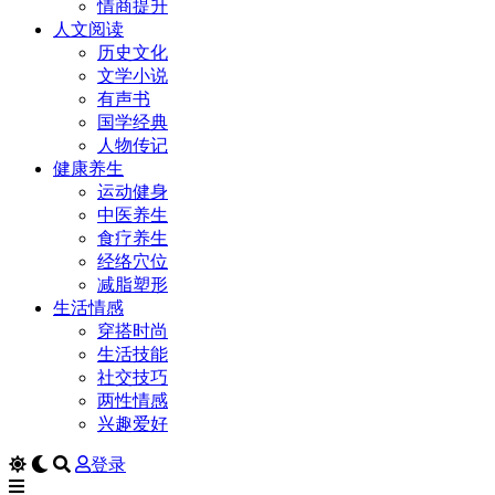
情商提升
人文阅读
历史文化
文学小说
有声书
国学经典
人物传记
健康养生
运动健身
中医养生
食疗养生
经络穴位
减脂塑形
生活情感
穿搭时尚
生活技能
社交技巧
两性情感
兴趣爱好
登录